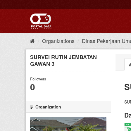
Skip
to
content
Organizations
Dinas Pekerjaan Umu
SURVEI RUTIN JEMBATAN
GAWAN 3
Followers
0
S
SU
Organization
Da