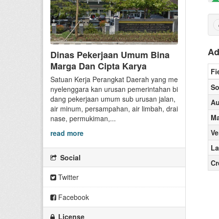
Ad
Dinas Pekerjaan Umum Bina
Marga Dan Cipta Karya
Fi
Satuan Kerja Perangkat Daerah yang me
So
nyelenggara kan urusan pemerintahan bi
dang pekerjaan umum sub urusan jalan,
Au
air minum, persampahan, air limbah, drai
Ma
nase, permukiman,...
Ve
read more
La
Social
Cr
Twitter
Facebook
License