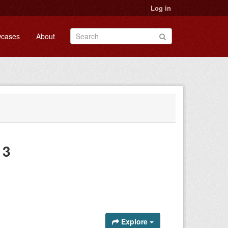
Log in
cases
About
 3
Explore