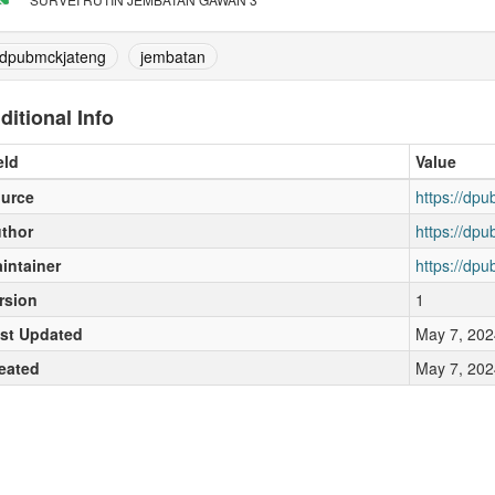
dpubmckjateng
jembatan
ditional Info
eld
Value
urce
https://dpu
thor
https://dpu
intainer
https://dpu
rsion
1
st Updated
May 7, 202
eated
May 7, 202